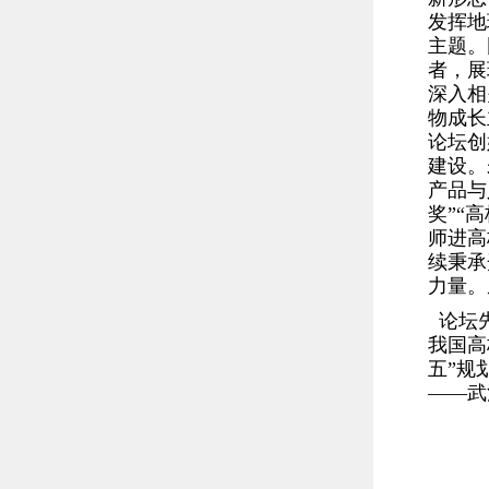
发挥地
主题。
者，展
深入相
物成长
论坛创
建
设。
产品与
奖”“
师进高
续秉承
力量。
论坛先
我国高
五”规
——武