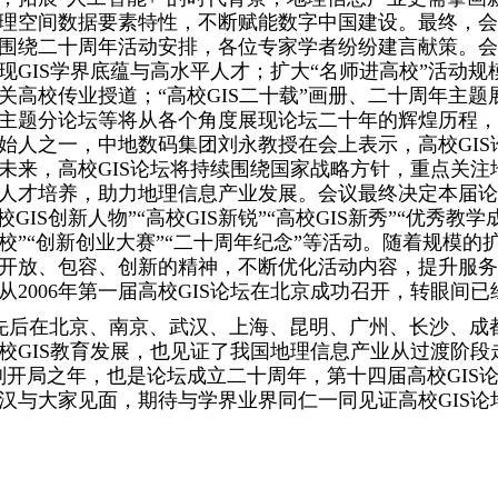
理空间数据要素特性，不断赋能数字中国建设。最终，会
围绕二十周年活动安排，各位专家学者纷纷建言献策。会议
现GIS学界底蕴与高水平人才；扩大“名师进高校”活动
关高校传业授道；“高校GIS二十载”画册、二十周年主题
主题分论坛等将从各个角度展现论坛二十年的辉煌历程，
始人之一，中地数码集团刘永教授在会上表示，高校GIS
未来，高校GIS论坛将持续围绕国家战略方针，重点关
人才培养，助力地理信息产业发展。会议最终决定本届论坛
高校GIS创新人物”“高校GIS新锐”“高校GIS新秀”“优秀
校”“创新创业大赛”“二十周年纪念”等活动。随着规模
开放、包容、创新的精神，不断优化活动内容，提升服务
从2006年第一届高校GIS论坛在北京成功召开，转眼间
后在北京、南京、武汉、上海、昆明、广州、长沙、成
校GIS教育发展，也见证了我国地理信息产业从过渡阶段走
划开局之年，也是论坛成立二十周年，第十四届高校GIS
汉与大家见面，期待与学界业界同仁一同见证高校GIS论