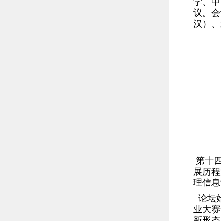
学、中
议。会
汉）、
第十四
展历程
理信息
论坛始
业大赛
新形态