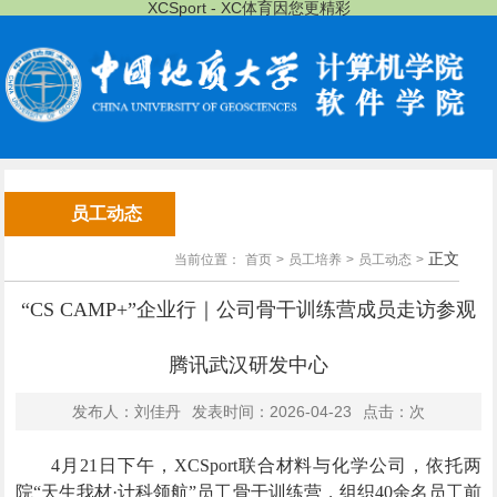
XCSport - XC体育因您更精彩
员工动态
正文
当前位置：
首页
>
员工培养
>
员工动态
>
“CS CAMP+”企业行｜公司骨干训练营成员走访参观
腾讯武汉研发中心
发布人：刘佳丹
发表时间：2026-04-23
点击：
次
4
月
21
日
下午，XCSport联合材料与化学公司，依托两
院“天生我材·计科领航”员工骨干训练营，组织40余名员工前